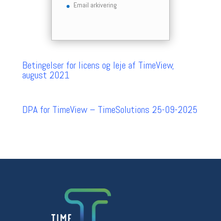
Email arkivering
Betingelser for licens og leje af TimeView,
august 2021
DPA for TimeView – TimeSolutions 25-09-2025