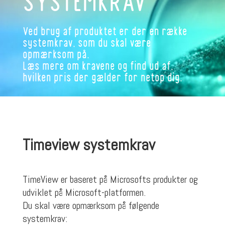
SYSTEMKRAV
Ved brug af produktet er der en række
systemkrav, som du skal være
opmærksom på.
Læs mere om kravene og find ud af,
hvilken pris der gælder for netop dig.
Timeview systemkrav
TimeView er baseret på Microsofts produkter og
udviklet på Microsoft-platformen.
Du skal være opmærksom på følgende
systemkrav: