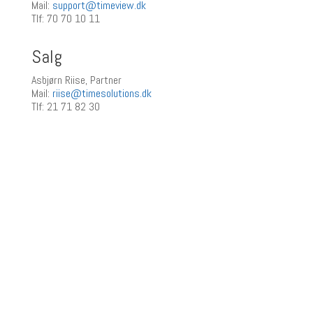
Mail:
support@timeview.dk
Tlf: 70 70 10 11
Salg
Asbjørn Riise, Partner
Mail:
riise@timesolutions.dk
Tlf: 21 71 82 30