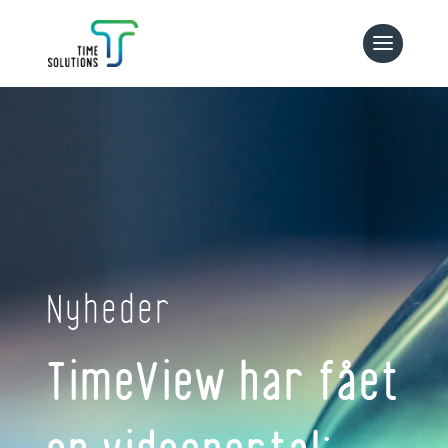
Nyheder
TimeView har fået