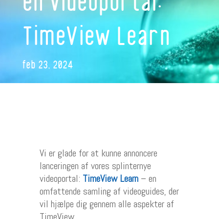
en videoportal:
TimeView Learn
feb 23, 2024
Vi er glade for at kunne annoncere
lanceringen af vores splinternye
videoportal:
TimeView Learn
– en
omfattende samling af videoguides, der
vil hjælpe dig gennem alle aspekter af
TimeView.